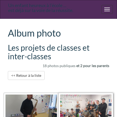
Un enfant heureux à l’école ...
Ecole
est déjà sur la voie de la réussite.
Toggl
primaire
naviga
Saint-
Joseph
Album photo
Les projets de classes et
inter-classes
18 photos publiques
et 2 pour les parents
<< Retour à la liste