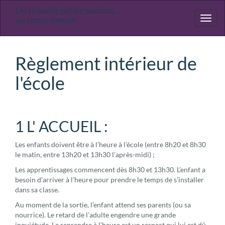
De la toute petite section...
Ecole
au cours moyen
Toggl
primaire
naviga
Saint-
Joseph
Règlement intérieur de
l'école
1 L' ACCUEIL :
Les enfants doivent être à l’heure à l’école (entre 8h20 et 8h30
le matin, entre 13h20 et 13h30 l’après-midi) ;
Les apprentissages commencent dès 8h30 et 13h30. L’enfant a
besoin d’arriver à l’heure pour prendre le temps de s’installer
dans sa classe.
Au moment de la sortie, l’enfant attend ses parents (ou sa
nourrice). Le retard de l’adulte engendre une grande
inquiétude. Le reprendre à l’heure est un respect qui lui est dû.