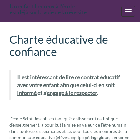
Un enfant heureux à l’école ...
Ecole
est déjà sur la voie de la réussite.
Toggl
primaire
naviga
Saint-
Joseph
Charte éducative de
confiance
Il est intéressant de lire ce contrat éducatif
avec votre enfant afin que celui-ci en soit
informé
et s’
engage à le respecter
.
L’école Saint-Joseph, en tant qu’établissement catholique
d’enseignement, a pour but la mise en valeur de l’être humain
dans toutes ses spécificités et ce, pour tous les membres de la
communauté éducative (élèves, équipe pédagogique, personnel